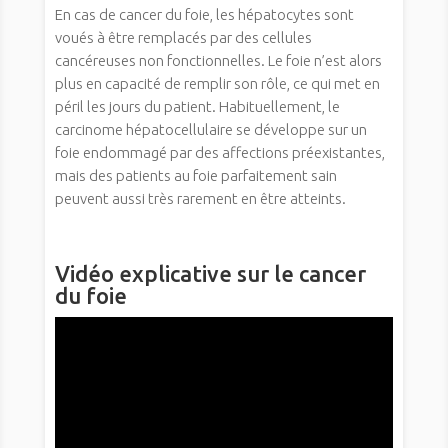
En cas de cancer du foie, les hépatocytes sont
voués à être remplacés par des cellules
cancéreuses non fonctionnelles. Le foie n’est alors
plus en capacité de remplir son rôle, ce qui met en
péril les jours du patient. Habituellement, le
carcinome hépatocellulaire se développe sur un
foie endommagé par des affections préexistantes,
mais des patients au foie parfaitement sain
peuvent aussi très rarement en être atteints.
Vidéo explicative sur le cancer
du foie