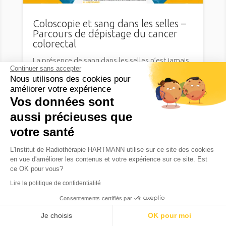
Coloscopie et sang dans les selles –
Parcours de dépistage du cancer
colorectal
La présence de sang dans les selles n’est jamais
Continuer sans accepter
anodine. Elle peut provenir d’une simple lésion
Nous utilisons des cookies pour
bénigne, mais peut...
améliorer votre expérience
Vos données sont
aussi précieuses que
votre santé
13 JUILLET 2026
L'Institut de Radiothérapie HARTMANN utilise sur ce site des cookies
en vue d'améliorer les contenus et votre expérience sur ce site. Est
ce OK pour vous?
Lire la politique de confidentialité
Consentements certifiés par
Prendre RDV
Je choisis
OK pour moi