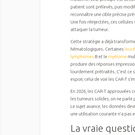
patient sont prélevés, puis mod
reconnaître une cible précise pré
Une fois réinjectées, ces cellules
attaquer la tumeur.
Cette stratégie a déjà transformé
hématologiques. Certaines
leuc
lymphomes
B et le
myélome
mul
produire des réponses impressio
lourdement prétraités. C’est ce s
espoir, celui de voir les CAR-T s
En 2026, les CAR-T approuvées c
les tumeurs solides, on ne parle 
Le sujet avance, les données devi
une utilisation courante n’a pas e
La vraie questi