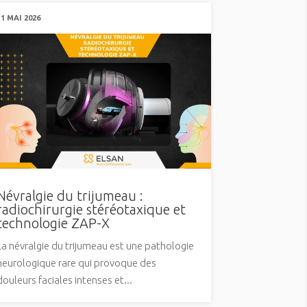
11 MAI 2026
Névralgie du trijumeau :
radiochirurgie stéréotaxique et
technologie ZAP-X
La névralgie du trijumeau est une pathologie
neurologique rare qui provoque des
douleurs faciales intenses et...