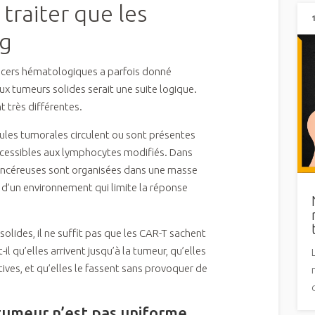
à traiter que les
ng
ncers hématologiques a parfois donné
ux tumeurs solides serait une suite logique.
nt très différentes.
lules tumorales circulent ou sont présentes
cessibles aux lymphocytes modifiés. Dans
 cancéreuses sont organisées dans une masse
d’un environnement qui limite la réponse
olides, il ne suffit pas que les CAR-T sachent
il qu’elles arrivent jusqu’à la tumeur, qu’elles
tives, et qu’elles le fassent sans provoquer de
tumeur n’est pas uniforme