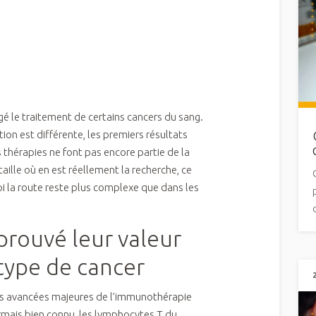
gé le traitement de certains cancers du sang.
tion est différente, les premiers résultats
 thérapies ne font pas encore partie de la
taille où en est réellement la recherche, ce
oi la route reste plus complexe que dans les
prouvé leur valeur
type de cancer
des avancées majeures de l’immunothérapie
rmais bien connu, les lymphocytes T du