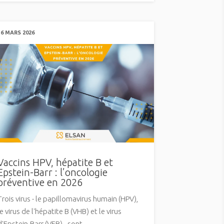
16 MARS 2026
Vaccins HPV, hépatite B et
Epstein-Barr : l’oncologie
préventive en 2026
Trois virus - le papillomavirus humain (HPV),
le virus de l'hépatite B (VHB) et le virus
d'Epstein-Barr (VEB) - sont...