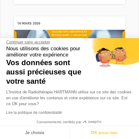
16 MARS 2026
Continuer sans accepter
Nous utilisons des cookies pour
améliorer votre expérience
Vos données sont
aussi précieuses que
votre santé
L'Institut de Radiothérapie HARTMANN utilise sur ce site des cookies
en vue d'améliorer les contenus et votre expérience sur ce site. Est
Vaccins HPV, hépatite B et Epstein-
ce OK pour vous?
Barr : l’oncologie préventive en
2026
Lire la politique de confidentialité
Consentements certifiés par
Trois virus - le papillomavirus humain (HPV), le
Prendre RDV
virus de l'hépatite B (VHB) et le virus d'Epstein-
Je choisis
OK pour moi