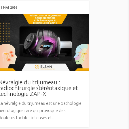
11 MAI 2026
Névralgie du trijumeau :
radiochirurgie stéréotaxique et
technologie ZAP-X
La névralgie du trijumeau est une pathologie
neurologique rare qui provoque des
douleurs faciales intenses et...