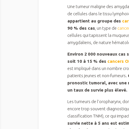
Une tumeur maligne des amygdal
de cellules dans le tissu lymph
appartient au groupe des
ca
90 % des cas
, un type de
cancer
cellules qui tapissent la muque
amygdaliens, de nature hématol
Environ 2 000 nouveaux cas 
soit 10 à 15 % des
cancers 
est impliqué dans un nombre crois
patients jeunes et non-fumeurs.
pronostic tumoral, avec une 
un taux de survie plus élevé.
Les tumeurs de l’oropharynx, don
encore trop souvent diagnostiquée
classification TNM), ce qui impa
survie nette à 5 ans est est