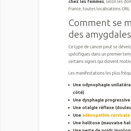
chez les femmes
, selon les do
France, toutes localisations OR
Comment se ma
des amygdales
Ce type de cancer peut se déve
spécifiques dans un premier temp
certains signes qui doivent motiv
Les manifestations les plus fréq
Une odynophagie unilatéral
côté)
Une dysphagie progressive 
Une otalgie réflexe (douleur
Une
adénopathie cervicale
Une halitose (mauvaise hal
Une perte de poids involon