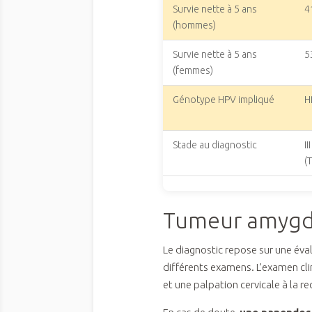
Survie nette à 5 ans
4
(hommes)
Survie nette à 5 ans
5
(femmes)
Génotype HPV impliqué
H
Stade au diagnostic
II
(
Tumeur amygda
Le diagnostic repose sur une éva
différents examens. L’examen clin
et une palpation cervicale à la 