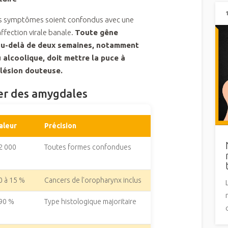
ces symptômes soient confondus avec une
ffection virale banale.
Toute gêne
au-delà de deux semaines, notamment
 alcoolique, doit mettre la puce à
e lésion douteuse.
cer des amygdales
aleur
Précision
2 000
Toutes formes confondues
0 à 15 %
Cancers de l'oropharynx inclus
90 %
Type histologique majoritaire