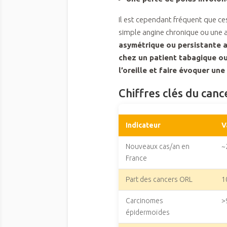
Il est cependant fréquent que 
simple angine chronique ou une a
asymétrique ou persistante 
chez un patient tabagique ou
l’oreille et faire évoquer un
Chiffres clés du can
Indicateur
V
Nouveaux cas/an en
~
France
Part des cancers ORL
1
Carcinomes
>
épidermoïdes