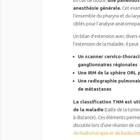
En cas de doute,
une panendosc
anesthésie générale.
Cet exam
l’ensemble du pharynx et du lary
ciblés pour l’analyse anatomopa
Un bilan d’extension avec divers
l’extension de la maladie. Il peut 
Un scanner cervico-thoraci
ganglionnaires régionales
Une IRM de la sphère ORL po
Une radiographie pulmonai
de métastases
La classification TNM est uti
de la maladie
(taille de la tum
à distance). Ces éléments permet
discutée lors d’une réunion de con
de Radiothérapie et de Radiochi