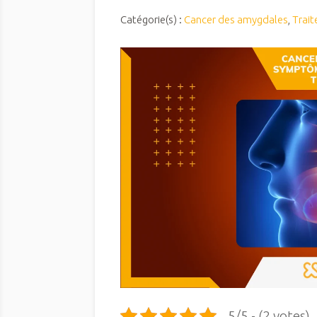
Catégorie(s) :
Cancer des amygdales
,
Trai
5/5 - (2 votes)