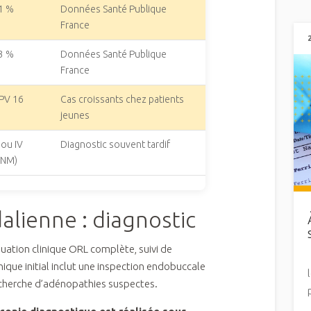
1 %
Données Santé Publique
France
3 %
Données Santé Publique
France
PV 16
Cas croissants chez patients
jeunes
I ou IV
Diagnostic souvent tardif
TNM)
lienne : diagnostic
luation clinique ORL complète, suivi de
ique initial inclut une inspection endobuccale
recherche d’adénopathies suspectes.