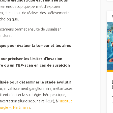
opie diagnostique est réalisée sous
en endoscopique permet d’explorer
nx, et surtout de réaliser des prélèvements
thologique.
 examens permet ensuite de visualiser
inclure :
que pour évaluer la tumeur et les aires
ur préciser les limites d’invasion
re ou un TEP-scan en cas de suspicion
lisée pour déterminer le stade évolutif
eur, envahissement ganglionnaire, métastases
tent d’oriter la stratégie thérapeutique,
certation pluridisciplinaire (RCP), à
l’Institut
rurgie H. Hartmann
.