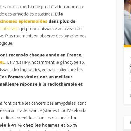
es correspond à une prolifération anormale
oïde des amygdales palatines.
Elle
rcinomes épidermoïdes
dans plus de
 infiltrant
qui prend naissance au niveau des
use. Plus rarement, on observe des lymphomes
ogique.
sont recensés chaque année en France,
ORL
.
Le virus HPV, notamment le génotype 16,
sant de diagnostics, en particulier chez les
Ces formes virales ont un meilleur
meilleure réponse à la radiothérapie et
t font partie les cancers des amygdales, sont
s à un stade avancé (stades III ou IV selon la
cte directement les chances de survie.
La
imée à 41 % chez les hommes et 53 %