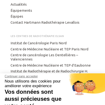
Actualités
Équipements
Équipes
Contact Hartmann Radiothérapie Levallois
LES CENTRES DE RADIOTHÉRAPIE ELSAN
Institut de Cancérologie Paris Nord
Centre de Médecine Nucléaire et TEP Paris Nord
Centre de cancérologie Les Dentellières –
Valenciennes
Centre de Médecine Nucléaire et TEP d’Eaubonne
Institut de Radiothérapie et de Radiochirurgie H.
Hartmann
Continuer sans accepter
Nous utilisons des cookies pour
Centre Finistérien de Radiothérapie et d’Oncologie
améliorer votre expérience
Institut privé de radiothérapie de Metz.
Vos données sont
Intergroupe de Cancérologie et d’Onco-
radiothérapie du Nord Est
aussi précieuses que