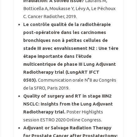
irradiation: A solved issue?
Laurans M,
Botticella A, Moukasse Y, Lévy A, Le Péchoux
C. Cancer Radiother, 2019.
Le contrôle qualité de la radiothérapie
post-opératoire dans les carcinomes
bronchiques non à petites cellules de
stade III avec envahissement N2 : Une 1ère
étape importante dans l’étude
multicentrique de phase III Lung Adjuvant
Radiotherapy trial (LungART IFCT
0503).
Communication orale N°8 au Congrès
de la SFRO, Paris 2019.
Quality of surgery and RT in stage IIIN2
NSCLC: Insights from the Lung Adjuvant
Radiotherapy trial.
Poster Highlights
session ESTRO 2020 Online Congress.
Adjuvant or Salvage Radiation Therapy
for Prostate Cancer after Prostatectomy: