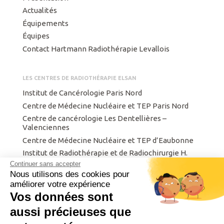
Actualités
Équipements
Équipes
Contact Hartmann Radiothérapie Levallois
LES CENTRES DE RADIOTHÉRAPIE ELSAN
Institut de Cancérologie Paris Nord
Centre de Médecine Nucléaire et TEP Paris Nord
Centre de cancérologie Les Dentellières –
Valenciennes
Centre de Médecine Nucléaire et TEP d’Eaubonne
Institut de Radiothérapie et de Radiochirurgie H.
Hartmann
Continuer sans accepter
Nous utilisons des cookies pour
Centre Finistérien de Radiothérapie et d’Oncologie
améliorer votre expérience
Institut privé de radiothérapie de Metz.
Vos données sont
Intergroupe de Cancérologie et d’Onco-
radiothérapie du Nord Est
aussi précieuses que