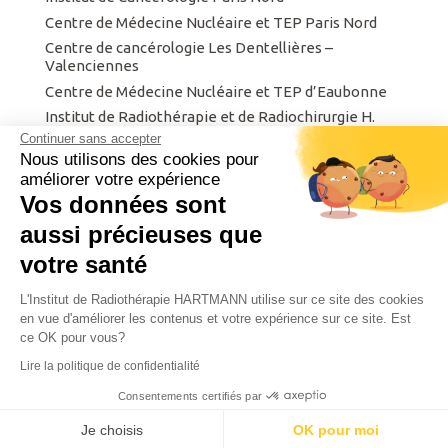
Centre de Médecine Nucléaire et TEP Paris Nord
Centre de cancérologie Les Dentellières –
Valenciennes
Centre de Médecine Nucléaire et TEP d’Eaubonne
Institut de Radiothérapie et de Radiochirurgie H.
Hartmann
Continuer sans accepter
Nous utilisons des cookies pour
Centre Finistérien de Radiothérapie et d’Oncologie
améliorer votre expérience
Institut privé de radiothérapie de Metz.
Vos données sont
Intergroupe de Cancérologie et d’Onco-
radiothérapie du Nord Est
aussi précieuses que
votre santé
L'Institut de Radiothérapie HARTMANN utilise sur ce site des cookies
Agence Web Santé –
Agence Web SEO
en vue d'améliorer les contenus et votre expérience sur ce site. Est
ce OK pour vous?
Copyright © 2016 - 2026 Seny SA. Tous droits réservés.
Lire la politique de confidentialité
Consentements certifiés par
Prendre RDV
Prendre RDV
Je choisis
OK pour moi