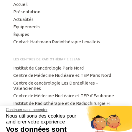
Accueil
Présentation
Actualités
Équipements
Équipes
Contact Hartmann Radiothérapie Levallois
LES CENTRES DE RADIOTHÉRAPIE ELSAN
Institut de Cancérologie Paris Nord
Centre de Médecine Nucléaire et TEP Paris Nord
Centre de cancérologie Les Dentellières –
Valenciennes
Centre de Médecine Nucléaire et TEP d’Eaubonne
Institut de Radiothérapie et de Radiochirurgie H.
Hartmann
Continuer sans accepter
Nous utilisons des cookies pour
Centre Finistérien de Radiothérapie et d’Oncologie
améliorer votre expérience
Institut privé de radiothérapie de Metz.
Vos données sont
Intergroupe de Cancérologie et d’Onco-