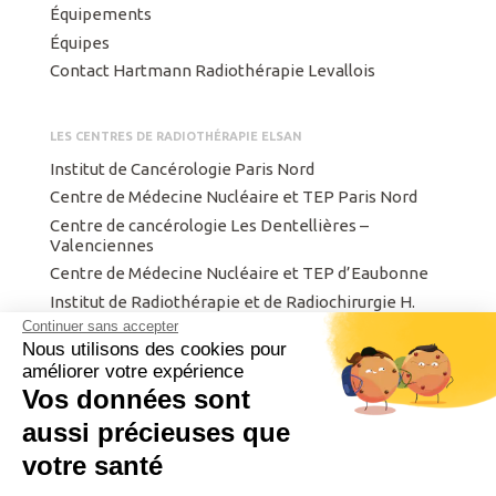
Équipements
Équipes
Contact Hartmann Radiothérapie Levallois
LES CENTRES DE RADIOTHÉRAPIE ELSAN
Institut de Cancérologie Paris Nord
Centre de Médecine Nucléaire et TEP Paris Nord
Centre de cancérologie Les Dentellières –
Valenciennes
Centre de Médecine Nucléaire et TEP d’Eaubonne
Institut de Radiothérapie et de Radiochirurgie H.
Hartmann
Continuer sans accepter
Nous utilisons des cookies pour
Centre Finistérien de Radiothérapie et d’Oncologie
améliorer votre expérience
Institut privé de radiothérapie de Metz.
Vos données sont
Intergroupe de Cancérologie et d’Onco-
radiothérapie du Nord Est
aussi précieuses que
votre santé