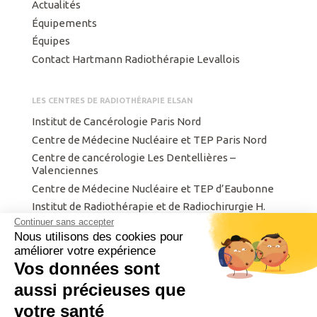
Actualités
Équipements
Équipes
Contact Hartmann Radiothérapie Levallois
LES CENTRES DE RADIOTHÉRAPIE ELSAN
Institut de Cancérologie Paris Nord
Centre de Médecine Nucléaire et TEP Paris Nord
Centre de cancérologie Les Dentellières –
Valenciennes
Centre de Médecine Nucléaire et TEP d’Eaubonne
Institut de Radiothérapie et de Radiochirurgie H.
Hartmann
Continuer sans accepter
Nous utilisons des cookies pour
Centre Finistérien de Radiothérapie et d’Oncologie
améliorer votre expérience
Institut privé de radiothérapie de Metz.
Vos données sont
Intergroupe de Cancérologie et d’Onco-
radiothérapie du Nord Est
aussi précieuses que
votre santé