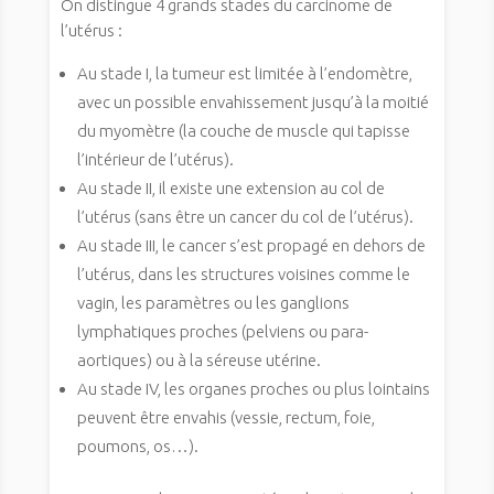
On distingue 4 grands stades du carcinome de
l’utérus :
Au stade I, la tumeur est limitée à l’endomètre,
avec un possible envahissement jusqu’à la moitié
du myomètre (la couche de muscle qui tapisse
l’intérieur de l’utérus).
Au stade II, il existe une extension au col de
l’utérus (sans être un cancer du col de l’utérus).
Au stade III, le cancer s’est propagé en dehors de
l’utérus, dans les structures voisines comme le
vagin, les paramètres ou les ganglions
lymphatiques proches (pelviens ou para-
aortiques) ou à la séreuse utérine.
Au stade IV, les organes proches ou plus lointains
peuvent être envahis (vessie, rectum, foie,
poumons, os…).