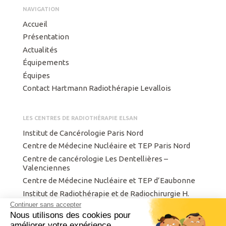
NAVIGATION
Accueil
Présentation
Actualités
Équipements
Équipes
Contact Hartmann Radiothérapie Levallois
LES CENTRES DE RADIOTHÉRAPIE ELSAN
Institut de Cancérologie Paris Nord
Centre de Médecine Nucléaire et TEP Paris Nord
Centre de cancérologie Les Dentellières –
Valenciennes
Centre de Médecine Nucléaire et TEP d’Eaubonne
Institut de Radiothérapie et de Radiochirurgie H.
Hartmann
Continuer sans accepter
Nous utilisons des cookies pour
Centre Finistérien de Radiothérapie et d’Oncologie
améliorer votre expérience