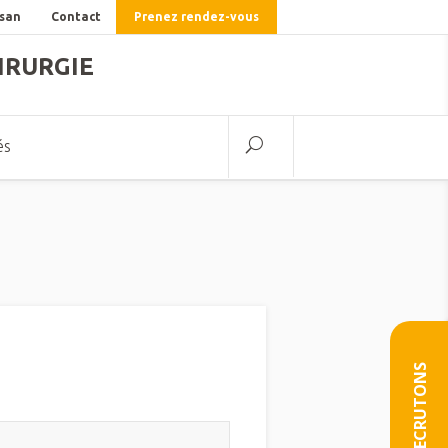
lsan
Contact
Prenez rendez-vous
IRURGIE
és
NOUS RECRUTONS