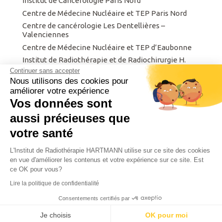
Institut de Cancérologie Paris Nord
Centre de Médecine Nucléaire et TEP Paris Nord
Centre de cancérologie Les Dentellières –
Valenciennes
Centre de Médecine Nucléaire et TEP d’Eaubonne
Institut de Radiothérapie et de Radiochirurgie H.
Hartmann
Continuer sans accepter
Nous utilisons des cookies pour
Centre Finistérien de Radiothérapie et d’Oncologie
améliorer votre expérience
Institut privé de radiothérapie de Metz.
Vos données sont
Intergroupe de Cancérologie et d’Onco-
radiothérapie du Nord Est
aussi précieuses que
votre santé
L'Institut de Radiothérapie HARTMANN utilise sur ce site des cookies
Agence Web Santé –
Agence Web SEO
en vue d'améliorer les contenus et votre expérience sur ce site. Est
ce OK pour vous?
Copyright © 2016 - 2026 Seny SA. Tous droits réservés.
Lire la politique de confidentialité
Consentements certifiés par
Prendre RDV
Prendre RDV
Je choisis
OK pour moi